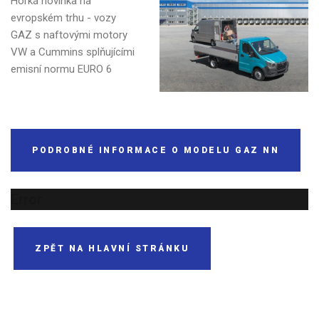
Horká novinka na
evropském trhu - vozy
GAZ s naftovými motory
VW a Cummins splňujícími
emisní normu EURO 6
PODROBNÉ INFORMACE O MODELU GAZ NN
Error
ZPĚT NA HLAVNÍ STRÁNKU